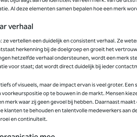
wat bijdraagt aan de identiteit van een merk: van de uitstr
isatie. Al deze elementen samen bepalen hoe een merk wo
ar verhaal
e vertellen een duidelijk en consistent verhaal. Ze weten
tstaat herkenning bij de doelgroep en groeit het vertrou
ingen hetzelfde verhaal ondersteunen, wordt een merk ste
ie voor staat; dat wordt direct duidelijk bij ieder contac
iefs of visueels, maar de impact ervan is veel groter. Een 
voorkeurspositie op te bouwen in de markt. Mensen kieze
en merk waar zij geen gevoel bij hebben.
Daarnaast maakt 
de klanten te behouden en talentvolle medewerkers aan de
roei en continuïteit.