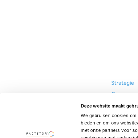
Strategie
Communica
Design
Deze website maakt gebru
Marketing
We gebruiken cookies om c
bieden en om ons websitev
met onze partners voor so
combineren met andere inf