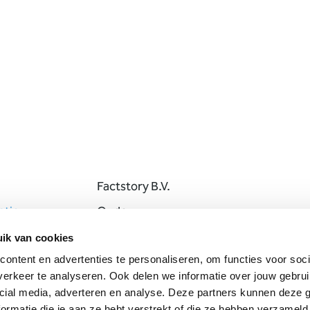
Factstory B.V.
tie
Oude
Apeldoornseweg 41
ik van cookies
7333 NR Apeldoorn
ontent en advertenties te personaliseren, om functies voor soci
erkeer te analyseren. Ook delen we informatie over jouw gebrui
+31 (0) 55 207 0 307
cial media, adverteren en analyse. Deze partners kunnen deze
marketing@factstor
ormatie die je aan ze hebt verstrekt of die ze hebben verzameld