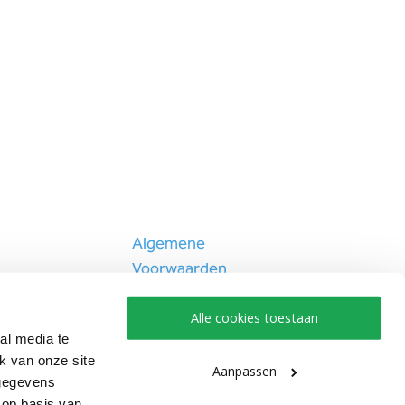
Algemene
Voorwaarden
Disclaimer
Alle cookies toestaan
Privacybeleid
al media te
k van onze site
Cookiebeleid
Aanpassen
 gegevens
 op basis van