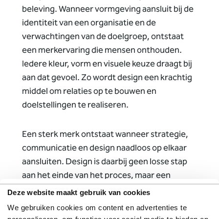
beleving. Wanneer vormgeving aansluit bij de
identiteit van een organisatie en de
verwachtingen van de doelgroep, ontstaat
een merkervaring die mensen onthouden.
Iedere kleur, vorm en visuele keuze draagt bij
aan dat gevoel. Zo wordt design een krachtig
middel om relaties op te bouwen en
doelstellingen te realiseren.
Een sterk merk ontstaat wanneer strategie,
communicatie en design naadloos op elkaar
aansluiten. Design is daarbij geen losse stap
aan het einde van het proces, maar een
essentieel onderdeel van het merkverhaal.
Deze website maakt gebruik van cookies
Het vertaalt de positionering van een
We gebruiken cookies om content en advertenties te
organisatie naar iets wat mensen kunnen