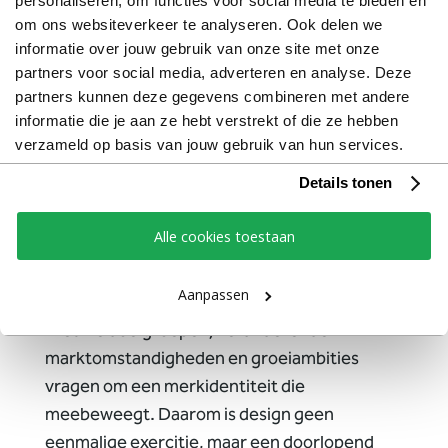
personaliseren, om functies voor social media te bieden en
zien, ervaren en herkennen.
om ons websiteverkeer te analyseren. Ook delen we
Daardoor wordt niet alleen duidelijk wat een
informatie over jouw gebruik van onze site met onze
partners voor social media, adverteren en analyse. Deze
organisatie doet, maar vooral waarom zij
partners kunnen deze gegevens combineren met andere
relevant is voor haar doelgroep. Juist die
informatie die je aan ze hebt verstrekt of die ze hebben
combinatie van inhoud en uitstraling zorgt
verzameld op basis van jouw gebruik van hun services.
voor een merk dat onderscheidend is in de
Details tonen
markt.
Alle cookies toestaan
Een sterk merk bouw je niet in één
dag
Aanpassen
Goede merken ontwikkelen zich voortdurend.
Nieuwe doelgroepen, veranderende
marktomstandigheden en groeiambities
vragen om een merkidentiteit die
meebeweegt. Daarom is design geen
eenmalige exercitie, maar een doorlopend