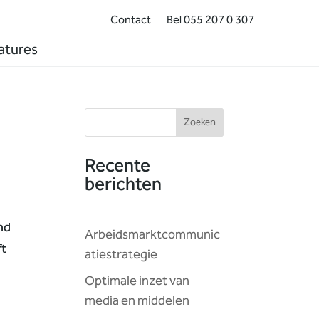
Contact
Bel 055 207 0 307
atures
Zoeken
Recente
berichten
nd
Arbeidsmarktcommunic
ft
atiestrategie
Optimale inzet van
media en middelen