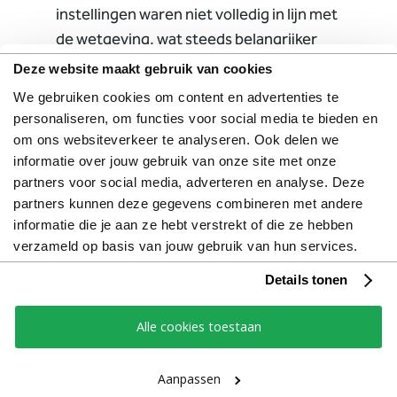
instellingen waren niet volledig in lijn met
de wetgeving, wat steeds belangrijker
wordt.
Deze website maakt gebruik van cookies
We gebruiken cookies om content en advertenties te
Op al deze punten gaf Factstory concrete
personaliseren, om functies voor social media te bieden en
adviezen: hoe de wervingsstrategie
om ons websiteverkeer te analyseren. Ook delen we
effectiever kon, hoe de website beter kon
informatie over jouw gebruik van onze site met onze
presteren en hoe het sollicitatieproces
partners voor social media, adverteren en analyse. Deze
gebruiksvriendelijker kon worden.
partners kunnen deze gegevens combineren met andere
informatie die je aan ze hebt verstrekt of die ze hebben
verzameld op basis van jouw gebruik van hun services.
Details tonen
Alle cookies toestaan
Wat heeft het
opgeleverd?
Aanpassen