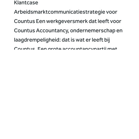
Klantcase
Arbeidsmarktcommunicatiestrategie voor
Countus Een werkgeversmerk dat leeft voor
Countus Accountancy, ondernemerschap en
laagdrempeligheid: dat is wat er leeft bij
Countus. Een grote accountancypartij met
meerdere vestigingen in Nederland met een
oorsprong...
Zoeken
Recente berichten
Arbeidsmarktcommunicatiestrategie
Optimale inzet van media en middelen