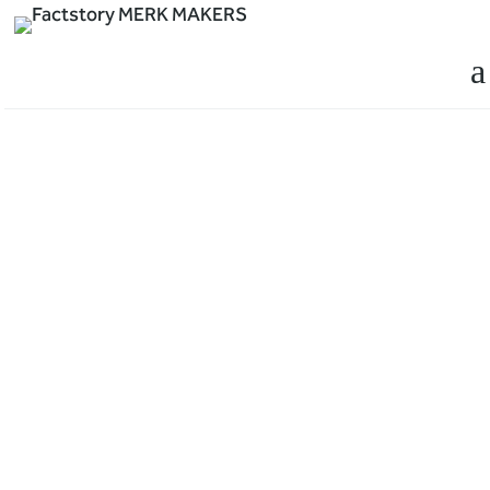
a
plezier