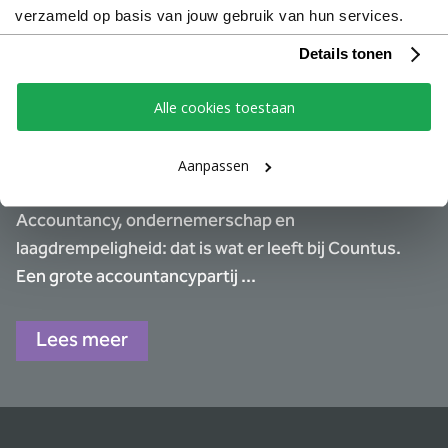
verzameld op basis van jouw gebruik van hun services.
Details tonen
Een werkgeversmerk dat
Alle cookies toestaan
leeft voor Countus
Aanpassen
Accountancy, ondernemerschap en
laagdrempeligheid: dat is wat er leeft bij Countus.
Een grote accountancypartij ...
Lees meer