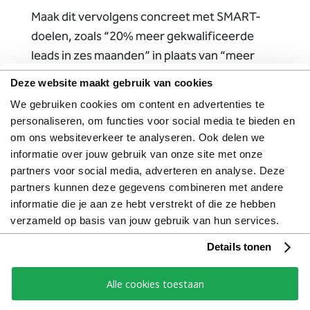
Maak dit vervolgens concreet met SMART-
doelen, zoals “20% meer gekwalificeerde
leads in zes maanden” in plaats van “meer
zichtbaarheid”. Koppel hier direct acties aan:
Deze website maakt gebruik van cookies
kies één of twee kernkanalen waar je
We gebruiken cookies om content en advertenties te
doelgroep actief is, test campagnes met
personaliseren, om functies voor social media te bieden en
duidelijke conversiepunten, meet wekelijks
om ons websiteverkeer te analyseren. Ook delen we
prestaties en stuur bij waar nodig. Door klein
informatie over jouw gebruik van onze site met onze
te starten, scherp te meten en gericht te
partners voor social media, adverteren en analyse. Deze
partners kunnen deze gegevens combineren met andere
optimaliseren, voorkom je dat je budget
informatie die je aan ze hebt verstrekt of die ze hebben
versnipperd raakt en werk je stap voor stap
verzameld op basis van jouw gebruik van hun services.
naar echte groei.
Details tonen
Een nieuw jaar biedt dus niet alleen ruimte
Alle cookies toestaan
voor nieuwe campagnes, maar vooral voor