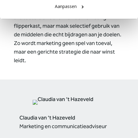
een slimmere invulling van het
Aanpassen
marketingbudget. Laat je niet afleiden door
alle toeters en bellen van de marketing-
flipperkast, maar maak selectief gebruik van
de middelen die echt bijdragen aan je doelen.
Zo wordt marketing geen spel van toeval,
maar een gerichte strategie die naar winst
leidt.
Claudia van ’t Hazeveld
Marketing en communicatieadviseur