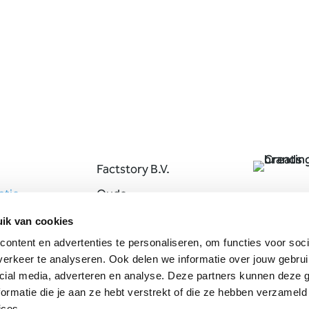
Factstory B.V.
tie
Oude
Apeldoornseweg 41
ik van cookies
7333 NR Apeldoorn
ontent en advertenties te personaliseren, om functies voor soci
erkeer te analyseren. Ook delen we informatie over jouw gebrui
+31 (0) 55 207 0 307
cial media, adverteren en analyse. Deze partners kunnen deze
marketing@factstor
ormatie die je aan ze hebt verstrekt of die ze hebben verzameld
y.nl
ices.