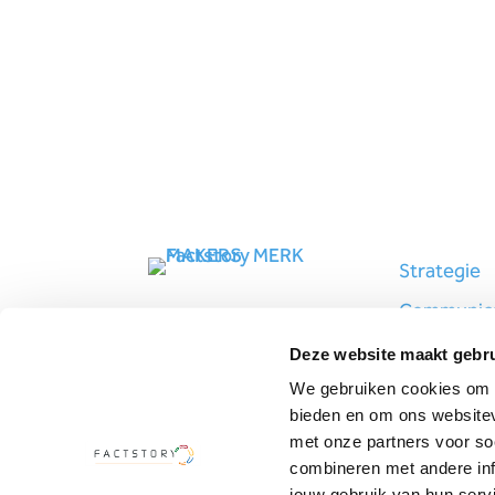
Strategie
Communica
Design
Deze website maakt gebru
Marketing
We gebruiken cookies om c
bieden en om ons websitev
met onze partners voor so
combineren met andere inf
jouw gebruik van hun serv