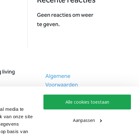
Recente reacties
Geen reacties om weer
te geven.
Algemene
Voorwaarden
Disclaimer
Alle cookies toestaan
Privacybeleid
al media te
k van onze site
Cookiebeleid
Aanpassen
 gegevens
 op basis van